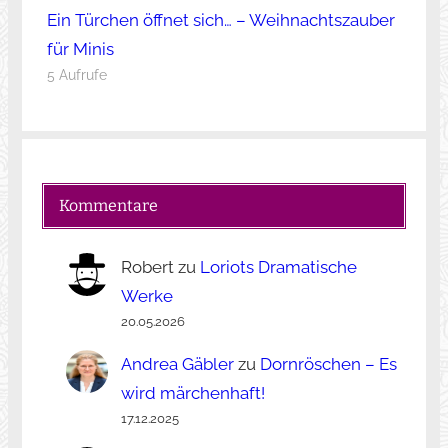
Ein Türchen öffnet sich… – Weihnachtszauber
für Minis
5 Aufrufe
Kommentare
Robert
zu
Loriots Dramatische
Werke
20.05.2026
Andrea Gäbler
zu
Dornröschen – Es
wird märchenhaft!
17.12.2025