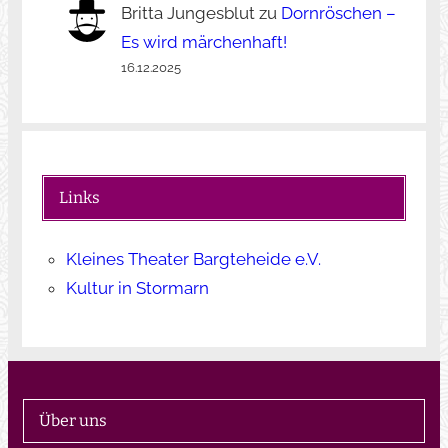
Britta Jungesblut
zu
Dornröschen –
Es wird märchenhaft!
16.12.2025
Links
Kleines Theater Bargteheide e.V.
Kultur in Stormarn
Über uns