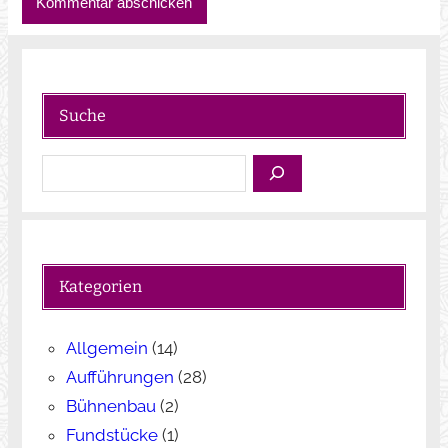
Suche
S
u
c
h
e
Kategorien
n
Allgemein
(14)
Aufführungen
(28)
Bühnenbau
(2)
Fundstücke
(1)