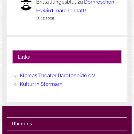
Britta Jungesblut
zu
Dornröschen –
Es wird märchenhaft!
16.12.2025
Links
Kleines Theater Bargteheide e.V.
Kultur in Stormarn
Über uns