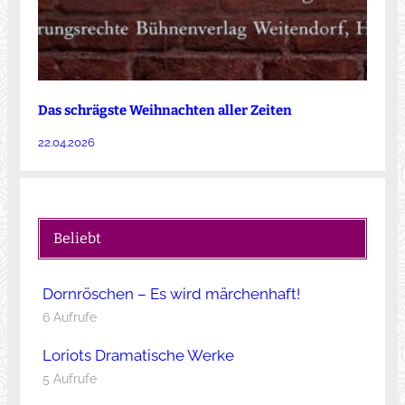
Das schrägste Weihnachten aller Zeiten
22.04.2026
Beliebt
Dornröschen – Es wird märchenhaft!
6 Aufrufe
Loriots Dramatische Werke
5 Aufrufe