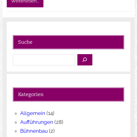
Weiterlesen…
Suche
S
u
c
h
e
Kategorien
n
Allgemein
(14)
Aufführungen
(28)
Bühnenbau
(2)