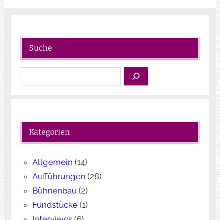
Bitte lasse dieses Feld leer.
Suche
S
u
c
h
e
Kategorien
n
Allgemein
(14)
Aufführungen
(28)
Bühnenbau
(2)
Fundstücke
(1)
Interviews
(6)