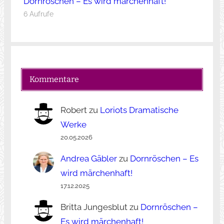
Dornröschen – Es wird märchenhaft!
6 Aufrufe
Kommentare
Robert
zu
Loriots Dramatische
Werke
20.05.2026
Andrea Gäbler
zu
Dornröschen – Es
wird märchenhaft!
17.12.2025
Britta Jungesblut
zu
Dornröschen –
Es wird märchenhaft!