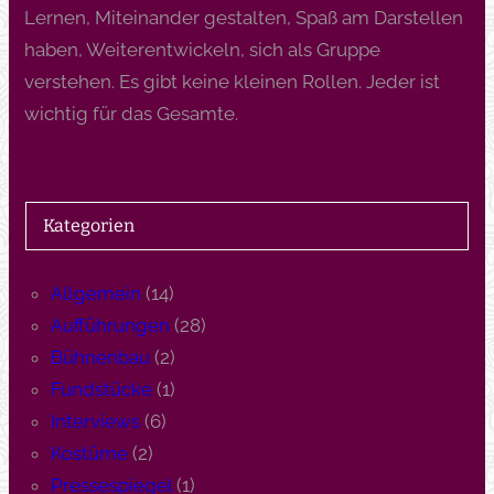
Lernen, Miteinander gestalten, Spaß am Darstellen
haben, Weiterentwickeln, sich als Gruppe
verstehen. Es gibt keine kleinen Rollen. Jeder ist
wichtig für das Gesamte.
Kategorien
Allgemein
(14)
Aufführungen
(28)
Bühnenbau
(2)
Fundstücke
(1)
Interviews
(6)
Kostüme
(2)
Pressespiegel
(1)