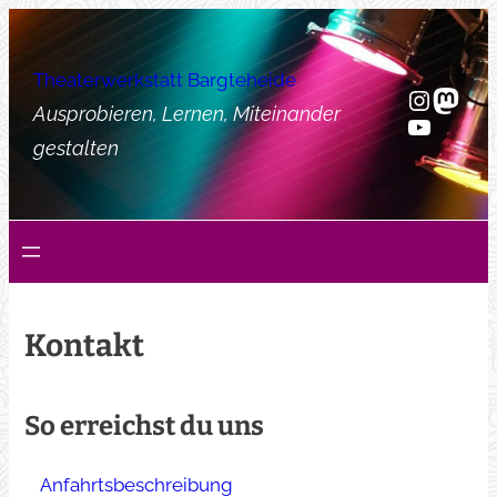
Zum
Inhalt
Theaterwerkstatt Bargteheide
springen
Instag
Mast
Ausprobieren, Lernen, Miteinander
YouTub
gestalten
Kontakt
So erreichst du uns
Anfahrtsbeschreibung