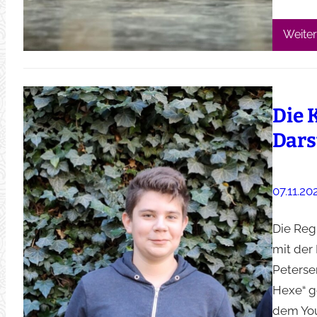
Weiter
Die 
Dars
07.11.20
Die Regi
mit der
Peterse
Hexe“ ge
dem You