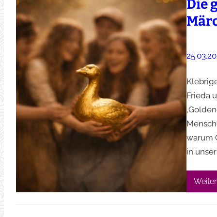
Die 
Mär
25.03.2
Klebrig
Frieda 
‚Goldene
Mensche
warum G
in unse
Weiter