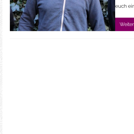
euch ei
Weiter