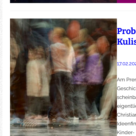
Prob
Kuli
17.02.20
Am Prem
Geschic
scheinb
eigentl
Christi
Ideenfi
Kinder-