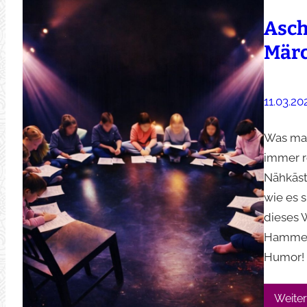
Asch
Mär
11.03.20
Was mac
immer r
Nähkäst
wie es 
dieses 
Hammer‘ 
Humor!
Weiter