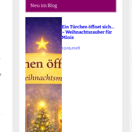
Neu im Blog
Ein Türchen öffnet sich…
– Weihnachtszauber für
Minis
13.05.2026
l
e