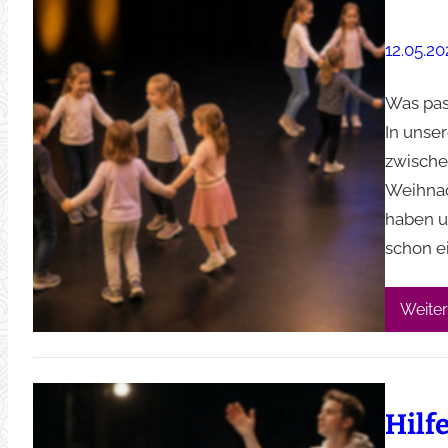
12.05.20
Was pas
In unse
zwische
Weihnac
haben u
schon e
Weiter
Hilf