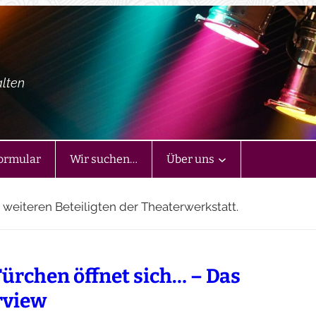
alten
ormular
Wir suchen…
Über uns
d weiteren Beteiligten der Theaterwerkstatt.
Türchen öffnet sich… – Das
rview