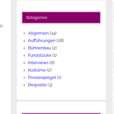
c
h
e
Kategorien
n
d?
Allgemein
(14)
Aufführungen
(28)
Bühnenbau
(2)
Fundstücke
(1)
Interviews
(6)
Kostüme
(2)
Pressespiegel
(1)
Requisite
(3)