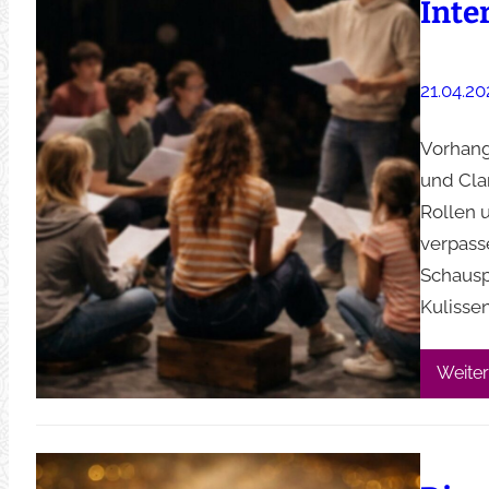
Inte
21.04.20
Vorhang
und Cla
Rollen u
verpass
Schausp
Kulisse
Weiter