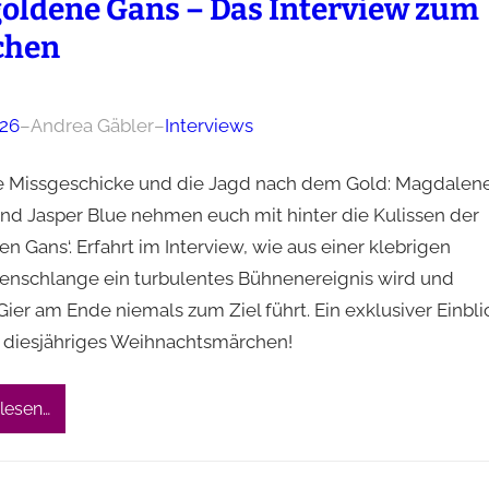
goldene Gans – Das Interview zum
chen
026
–
Andrea Gäbler
–
Interviews
e Missgeschicke und die Jagd nach dem Gold: Magdalene
und Jasper Blue nehmen euch mit hinter die Kulissen der
n Gans‘. Erfahrt im Interview, wie aus einer klebrigen
nschlange ein turbulentes Bühnenereignis wird und
ier am Ende niemals zum Ziel führt. Ein exklusiver Einbli
r diesjähriges Weihnachtsmärchen!
lesen…