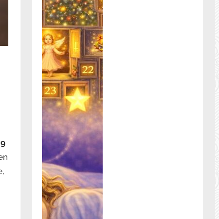
 9
en
e,