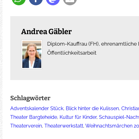
Andrea Gäbler
Diplom-Kauffrau (FH), ehrenamtliche B
Öffentlichkeitsarbeit
Schlagwörter
Adventskalender Stück
, 
Blick hinter die Kulissen
, 
Christi
Theater Bargteheide
, 
Kultur für Kinder
, 
Schauspiel-Nac
Theaterverein
, 
Theaterwerkstatt
, 
Weihnachtsmärchen 2