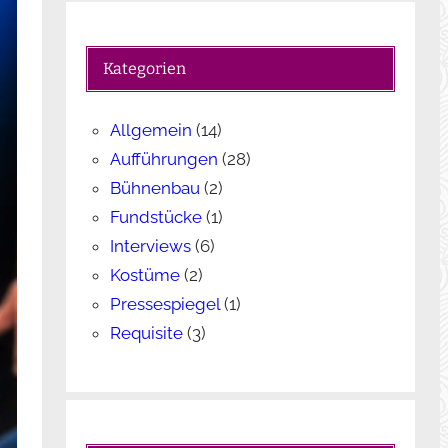
c
h
e
Kategorien
n
Allgemein
(14)
Aufführungen
(28)
Bühnenbau
(2)
Fundstücke
(1)
Interviews
(6)
Kostüme
(2)
Pressespiegel
(1)
Requisite
(3)