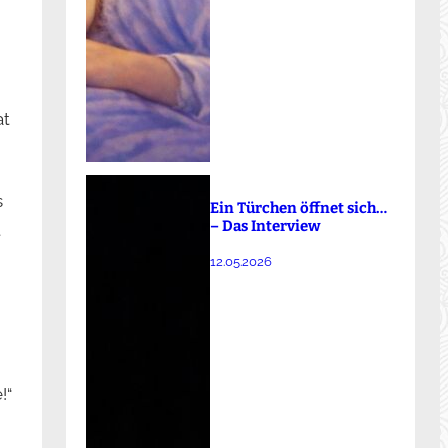
at
s
Ein Türchen öffnet sich…
– Das Interview
t
12.05.2026
!“