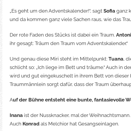
„Es geht um den Adventskalender!“, sagt
Sofia
ganz k
und da kommen ganz viele Sachen raus, wie das Tra
Der rote Faden des Stücks ist dabei ein Traum.
Anton
ihr gesagt: Träum den Traum vom Adventskalender.“
Und genau diese Miri steht im Mittelpunkt:
Tuana
, d
schlicht so: „Ich liege im Bett und träume.“ Auch in d
wird und gut eingekuschelt in ihrem Bett von diese
Traummännlein sorgt dafür, dass der Traum überhaupt b
A
uf der Bühne entsteht eine bunte, fantasievolle We
Inana
ist der Nussknacker, mal der Weihnachtsmann
Auch
Konrad
als Melchior hat Gesangseinlagen.