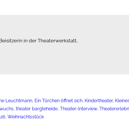
eisitzerin in der Theaterwerkstatt,
ane Leuchtmann
, 
Ein Türchen öffnet sich
, 
Kindertheater
, 
Kleine
hwuchs
, 
theater bargteheide
, 
Theater-Interview
, 
Theatererlebn
026
, 
Weihnachtsstück