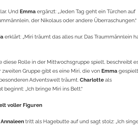
lar. Und
Emma
ergänzt: „Jeden Tag geht ein Türchen auf
ummännlein, der Nikolaus oder andere Überraschungen.“
ia
erklärt: „Miri träumt das alles nur. Das Traummännlein h
ie diese Rolle in der Mittwochsgruppe spielt, beschreibt e
er zweiten Gruppe gibt es eine Miri, die von
Emma
gespiel
r besonderen Adventswelt träumt.
Charlotte
als
eginnt: „Ich bringe Miri ins Bett.“
lt voller Figuren
.
Annaleen
tritt als Hagebutte auf und sagt stolz: „Ich singe