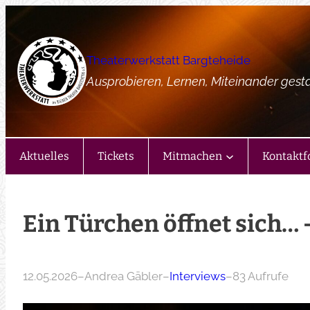
Zum
Inhalt
springen
Theaterwerkstatt Bargteheide
Ausprobieren, Lernen, Miteinander gest
Aktuelles
Tickets
Mitmachen
Kontaktf
Ein Türchen öffnet sich… 
12.05.2026
–
Andrea Gäbler
–
Interviews
–
83 Aufrufe