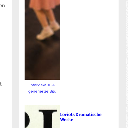
len
t
Interview, ©KI-
generiertes Bild
Loriots Dramatische
Werke