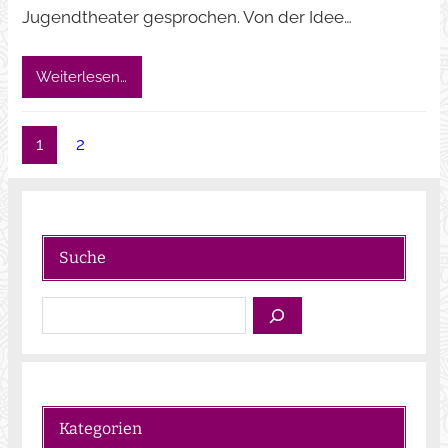
Jugendtheater gesprochen. Von der Idee…
Weiterlesen…
1
2
Suche
S
u
c
h
e
Kategorien