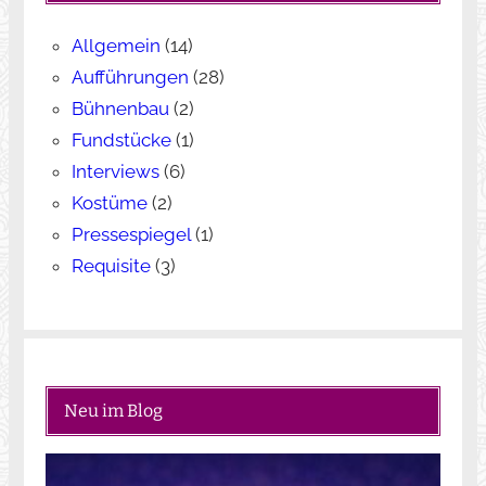
n
Allgemein
(14)
Aufführungen
(28)
Bühnenbau
(2)
Fundstücke
(1)
Interviews
(6)
Kostüme
(2)
Pressespiegel
(1)
Requisite
(3)
Neu im Blog