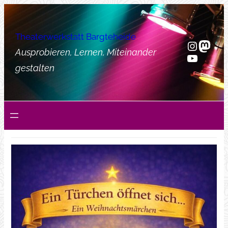
Zum
Inhalt
Theaterwerkstatt Bargteheide
springen
Instag
Mast
Ausprobieren, Lernen, Miteinander
YouTub
gestalten