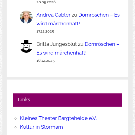
20.05.2026
Andrea Gäbler
zu
Dornröschen – Es
wird märchenhaft!
17.12.2025
Britta Jungesblut
zu
Dornröschen –
Es wird märchenhaft!
16.12.2025
Links
Kleines Theater Bargteheide e.V.
Kultur in Stormarn