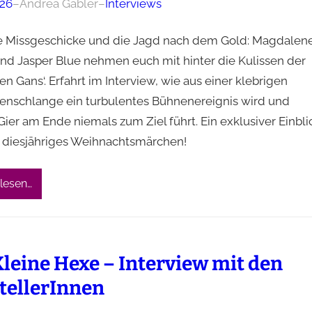
026
–
Andrea Gäbler
–
Interviews
e Missgeschicke und die Jagd nach dem Gold: Magdalene
und Jasper Blue nehmen euch mit hinter die Kulissen der
n Gans‘. Erfahrt im Interview, wie aus einer klebrigen
nschlange ein turbulentes Bühnenereignis wird und
ier am Ende niemals zum Ziel führt. Ein exklusiver Einbli
r diesjähriges Weihnachtsmärchen!
lesen…
Kleine Hexe – Interview mit den
tellerInnen