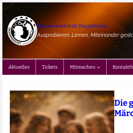
Zum
Inhalt
springen
Theaterwerkstatt Bargteheide
Ausprobieren, Lernen, Miteinander gest
Aktuelles
Tickets
Mitmachen
Kontaktf
Die 
Mär