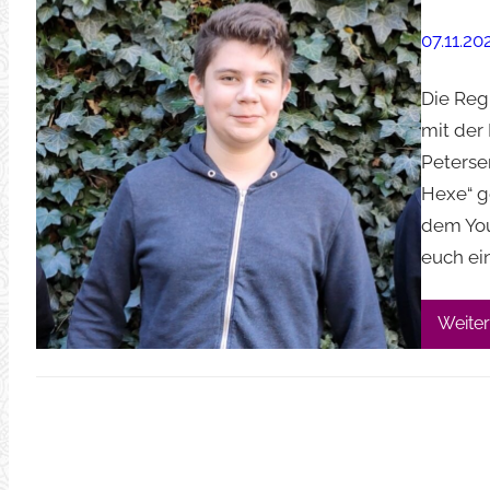
07.11.20
Die Regi
mit der
Peterse
Hexe“ ge
dem You
euch ei
Weiter