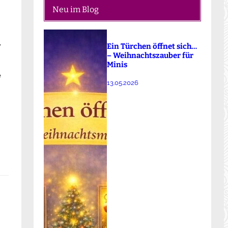
Neu im Blog
w
Ein Türchen öffnet sich…
– Weihnachtszauber für
Minis
e
13.05.2026