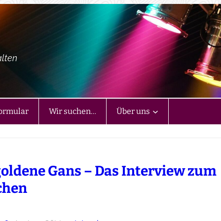
alten
ormular
Wir suchen…
Über uns
goldene Gans – Das Interview zum
chen