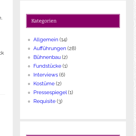
c
h
,
e
Kategorien
n
Allgemein
(14)
Aufführungen
(28)
ck
Bühnenbau
(2)
Fundstücke
(1)
Interviews
(6)
Kostüme
(2)
Pressespiegel
(1)
Requisite
(3)