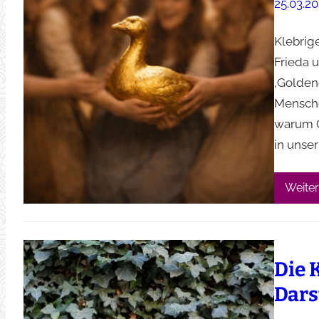
25.03.2
Klebrig
Frieda 
‚Goldene
Mensche
warum G
in unse
Weiter
Die 
Dars