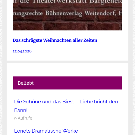
Das schrägste Weihnachten aller Zeiten
22.04.2026
Beliebt
Die Schöne und das Biest – Liebe bricht den
Bann!
9 Aufrufe
Loriots Dramatische Werke