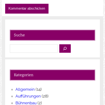
Suche
S
u
c
h
e
Kategorien
n
Allgemein
(14)
Aufführungen
(28)
Bühnenbau
(2)