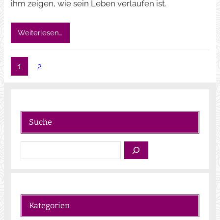
ihm zeigen, wie sein Leben verlaufen ist.
Weiterlesen…
1
2
Suche
S
u
c
h
e
Kategorien
n