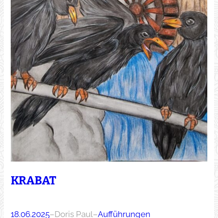
KRABAT
18.06.2025
–
Doris Paul
–
Aufführungen