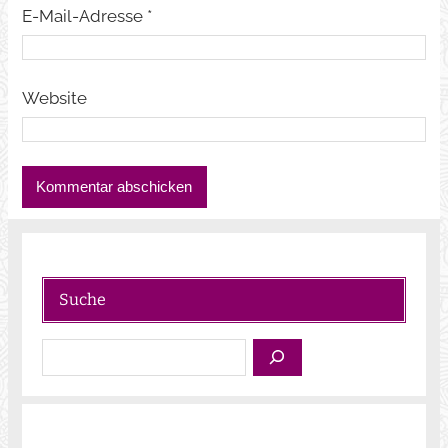
E-Mail-Adresse
*
Website
Suche
S
u
c
h