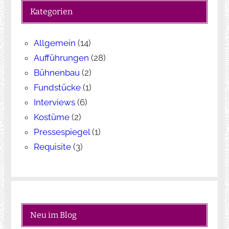
e
Kategorien
n
Allgemein
(14)
Aufführungen
(28)
Bühnenbau
(2)
Fundstücke
(1)
Interviews
(6)
Kostüme
(2)
Pressespiegel
(1)
Requisite
(3)
Neu im Blog