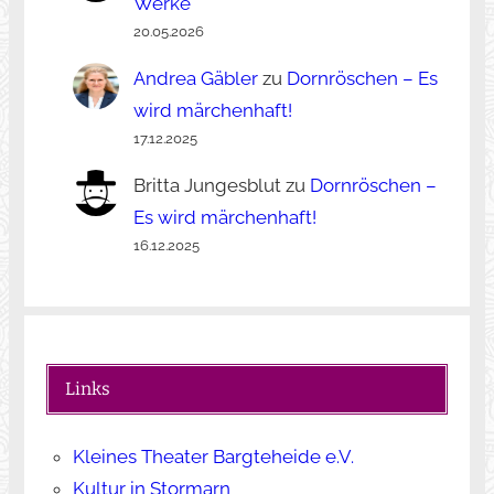
Werke
20.05.2026
Andrea Gäbler
zu
Dornröschen – Es
wird märchenhaft!
17.12.2025
Britta Jungesblut
zu
Dornröschen –
Es wird märchenhaft!
16.12.2025
Links
Kleines Theater Bargteheide e.V.
Kultur in Stormarn