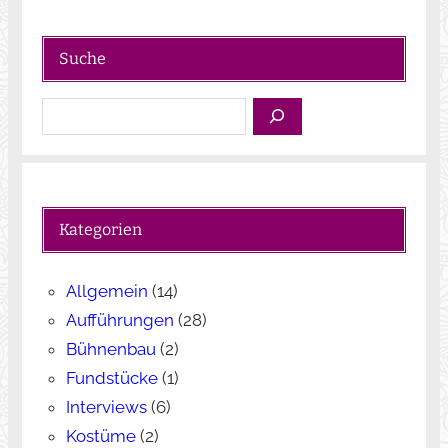
Suche
S
u
c
h
e
Kategorien
n
Allgemein
(14)
Aufführungen
(28)
Bühnenbau
(2)
Fundstücke
(1)
Interviews
(6)
Kostüme
(2)