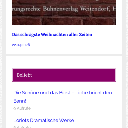
Das schrägste Weihnachten aller Zeiten
22.04.2026
Beliebt
Die Schöne und das Biest – Liebe bricht den
Bann!
9 Aufrufe
Loriots Dramatische Werke
6 Aufrufe