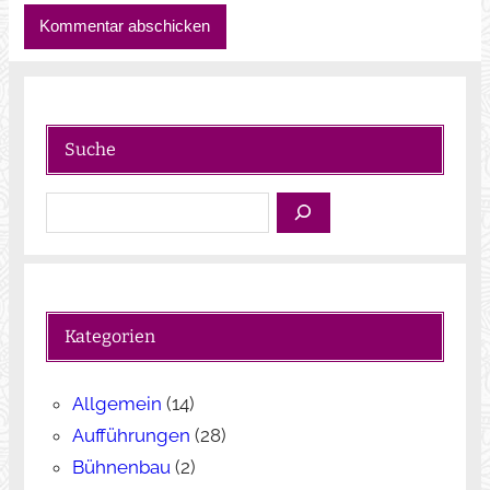
Suche
S
u
c
h
e
Kategorien
n
Allgemein
(14)
Aufführungen
(28)
Bühnenbau
(2)