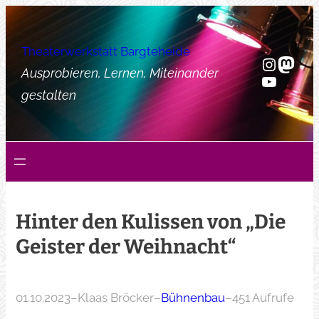
Zum
Inhalt
Theaterwerkstatt Bargteheide
springen
Instag
Mast
Ausprobieren, Lernen, Miteinander
YouTub
gestalten
Hinter den Kulissen von „Die
Geister der Weihnacht“
01.10.2023
–
Klaas Bröcker
–
Bühnenbau
–
451 Aufrufe