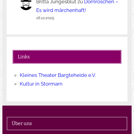
Britta Jungesblut
zu
Dornröschen –
Es wird märchenhaft!
16.12.2025
Links
Kleines Theater Bargteheide e.V.
Kultur in Stormarn
Über uns