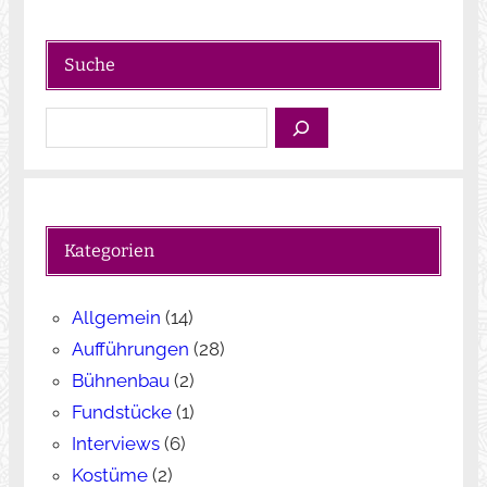
Suche
S
u
c
h
e
Kategorien
n
Allgemein
(14)
Aufführungen
(28)
Bühnenbau
(2)
Fundstücke
(1)
Interviews
(6)
Kostüme
(2)