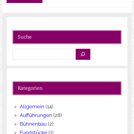
Suche
S
u
c
h
e
Kategorien
n
Allgemein
(14)
Aufführungen
(28)
Bühnenbau
(2)
Fundstücke
(1)