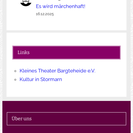
Es wird märchenhaft!
16.12.2025
Links
Kleines Theater Bargteheide e.V.
Kultur in Stormarn
Über uns