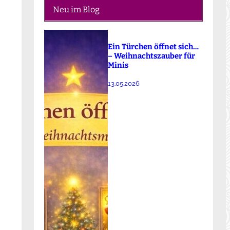
Neu im Blog
Ein Türchen öffnet sich…
– Weihnachtszauber für
Minis
13.05.2026