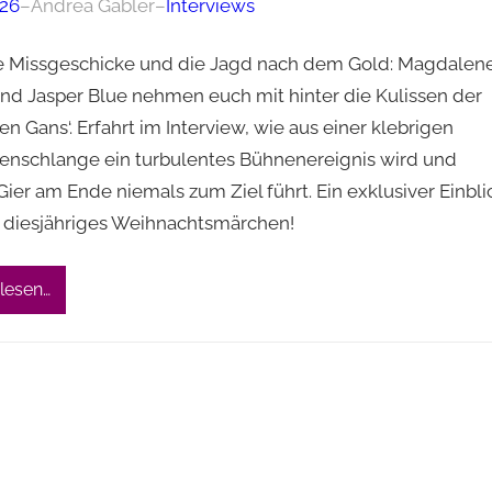
026
–
Andrea Gäbler
–
Interviews
e Missgeschicke und die Jagd nach dem Gold: Magdalene
und Jasper Blue nehmen euch mit hinter die Kulissen der
n Gans‘. Erfahrt im Interview, wie aus einer klebrigen
nschlange ein turbulentes Bühnenereignis wird und
ier am Ende niemals zum Ziel führt. Ein exklusiver Einbli
r diesjähriges Weihnachtsmärchen!
lesen…