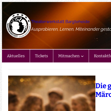
Zum
Inhalt
springen
Theaterwerkstatt Bargteheide
Ausprobieren, Lernen, Miteinander gest
Aktuelles
Tickets
Mitmachen
Kontaktf
Die 
Mär