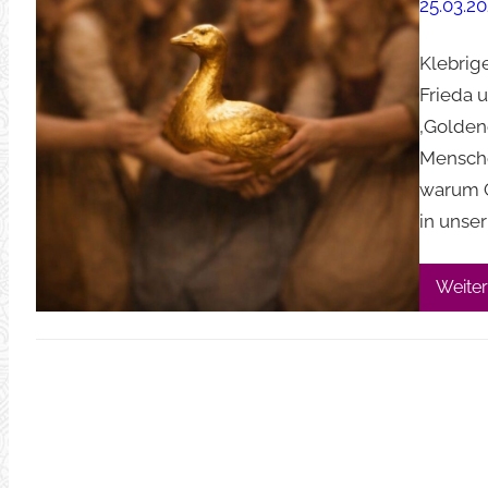
25.03.2
Klebrig
Frieda 
‚Goldene
Mensche
warum G
in unse
Weiter