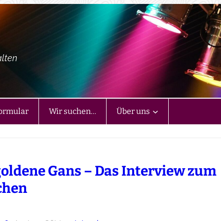
alten
ormular
Wir suchen…
Über uns
goldene Gans – Das Interview zum
chen