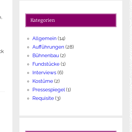
c
h
,
e
Kategorien
n
Allgemein
(14)
Aufführungen
(28)
ck
Bühnenbau
(2)
Fundstücke
(1)
Interviews
(6)
Kostüme
(2)
Pressespiegel
(1)
Requisite
(3)