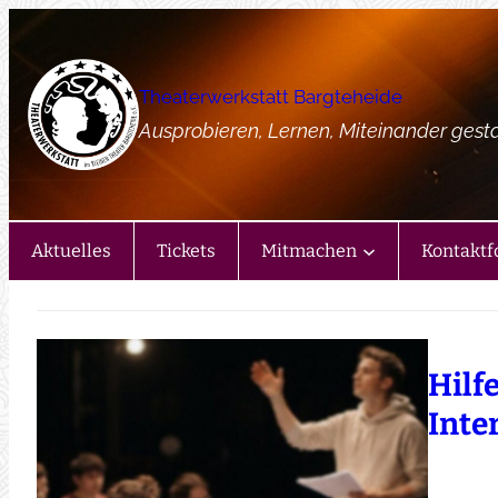
Zum
Inhalt
springen
Theaterwerkstatt Bargteheide
Ausprobieren, Lernen, Miteinander gest
Aktuelles
Tickets
Mitmachen
Kontaktf
Hilf
Inte