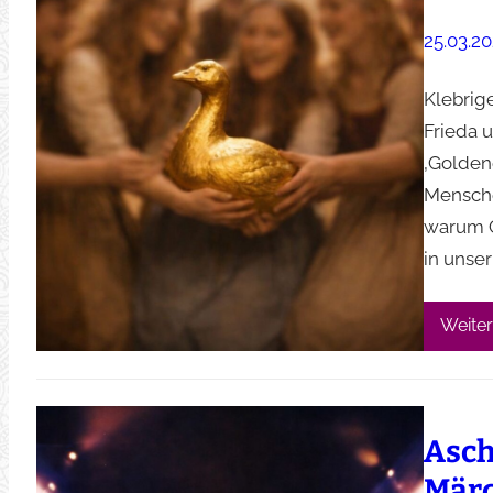
25.03.2
Klebrig
Frieda 
‚Goldene
Mensche
warum G
in unse
Weiter
Asch
Mär