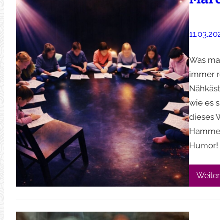
11.03.20
Was mac
immer r
Nähkäst
wie es 
dieses 
Hammer‘ 
Humor!
Weiter