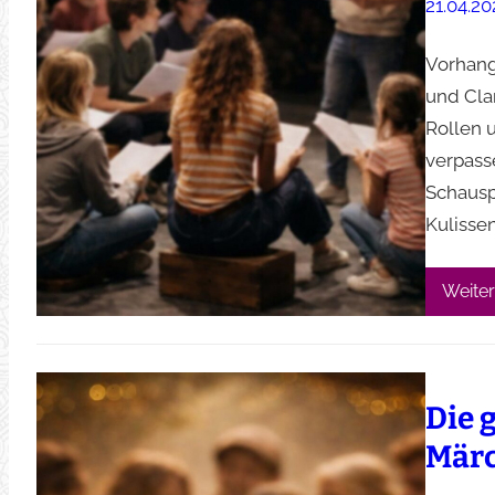
21.04.20
Vorhang
und Cla
Rollen u
verpass
Schausp
Kulisse
Weiter
Die 
Mär