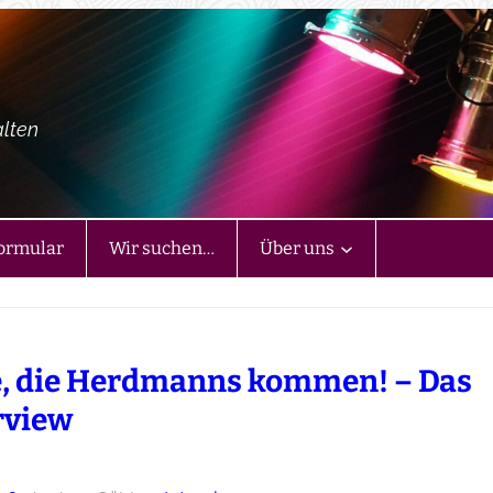
alten
ormular
Wir suchen…
Über uns
e, die Herdmanns kommen! – Das
rview