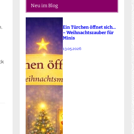
Neu im Blog
,
Ein Türchen öffnet sich…
– Weihnachtszauber für
Minis
13.05.2026
ck