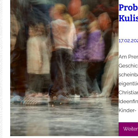
Prob
Kuli
17.02.20
Am Prem
Geschic
scheinb
eigentl
Christi
Ideenfi
Kinder-
Weiter