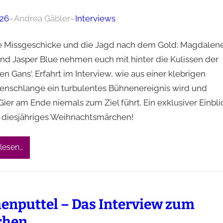
026
–
Andrea Gäbler
–
Interviews
e Missgeschicke und die Jagd nach dem Gold: Magdalene
und Jasper Blue nehmen euch mit hinter die Kulissen der
n Gans‘. Erfahrt im Interview, wie aus einer klebrigen
nschlange ein turbulentes Bühnenereignis wird und
ier am Ende niemals zum Ziel führt. Ein exklusiver Einbli
r diesjähriges Weihnachtsmärchen!
lesen…
enputtel – Das Interview zum
chen