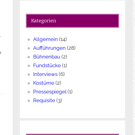
c
h
e
Kategorien
n
l
Allgemein
(14)
Aufführungen
(28)
e
Bühnenbau
(2)
Fundstücke
(1)
Interviews
(6)
Kostüme
(2)
Pressespiegel
(1)
Requisite
(3)