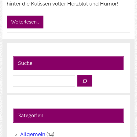
hinter die Kulissen voller Herzblut und Humor!
Weiterlesen…
Suche
S
u
c
h
e
Kategorien
n
Allgemein
(14)