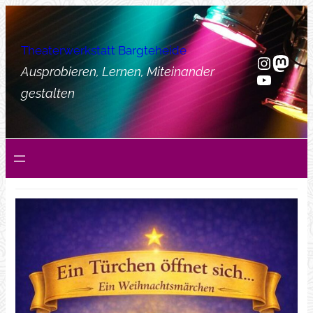
Zum
Inhalt
Theaterwerkstatt Bargteheide
springen
Instag
Mast
Ausprobieren, Lernen, Miteinander
YouTub
gestalten