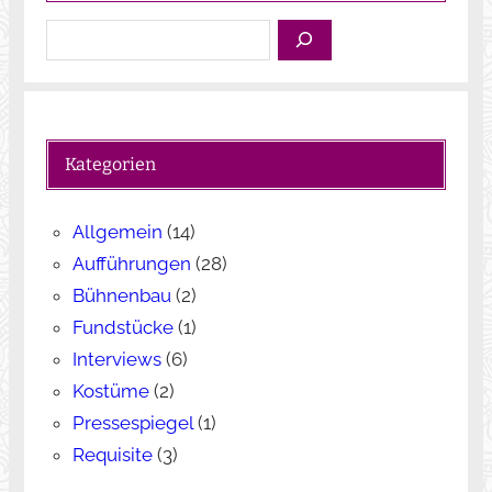
S
u
c
h
e
Kategorien
n
Allgemein
(14)
Aufführungen
(28)
Bühnenbau
(2)
Fundstücke
(1)
Interviews
(6)
Kostüme
(2)
Pressespiegel
(1)
Requisite
(3)