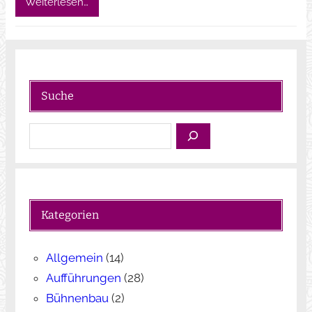
Weiterlesen…
Suche
S
u
c
h
e
Kategorien
n
Allgemein
(14)
Aufführungen
(28)
Bühnenbau
(2)