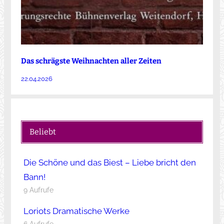
Das schrägste Weihnachten aller Zeiten
22.04.2026
Beliebt
Die Schöne und das Biest – Liebe bricht den
Bann!
9 Aufrufe
Loriots Dramatische Werke