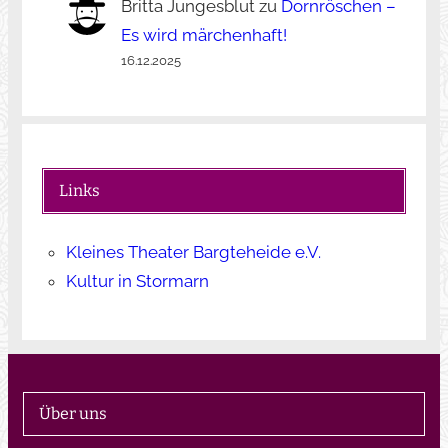
Britta Jungesblut
zu
Dornröschen –
Es wird märchenhaft!
16.12.2025
Links
Kleines Theater Bargteheide e.V.
Kultur in Stormarn
Über uns