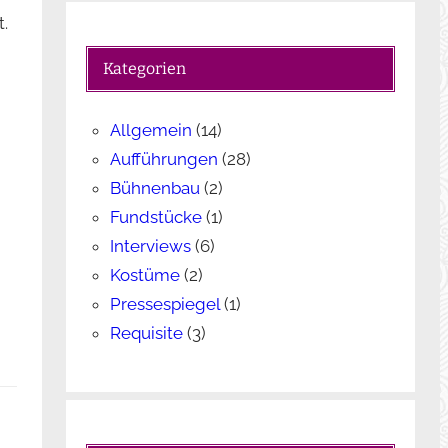
c
.
h
e
Kategorien
n
Allgemein
(14)
Aufführungen
(28)
Bühnenbau
(2)
Fundstücke
(1)
Interviews
(6)
Kostüme
(2)
Pressespiegel
(1)
Requisite
(3)