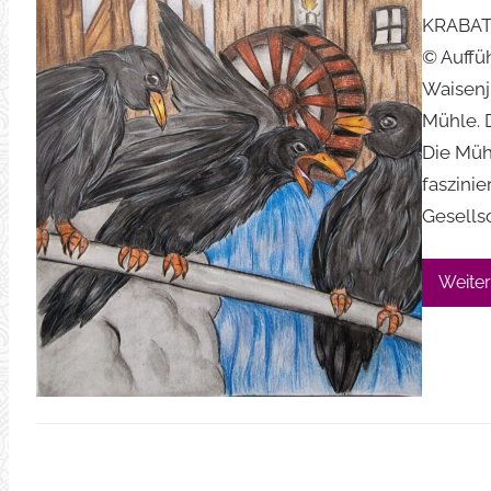
KRABAT 
© Auffü
Waisenj
Mühle. 
Die Mühl
faszini
Gesells
Weiter