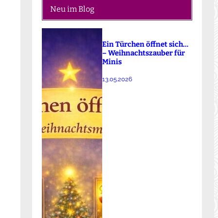
Neu im Blog
Ein Türchen öffnet sich…
– Weihnachtszauber für
Minis
13.05.2026