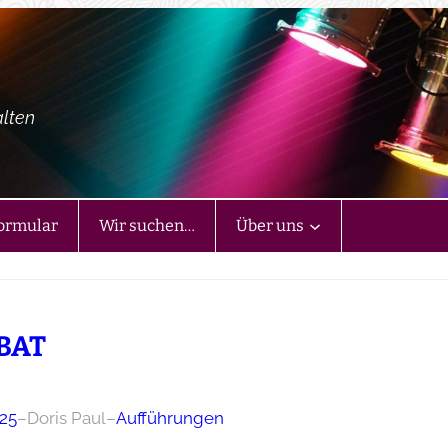
alten
ormular
Wir suchen…
Über uns
BAT
025
–
Doris Paul
–
Aufführungen