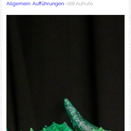
Allgemein
, 
Aufführungen
–
168 Aufrufe