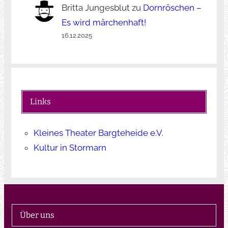
Britta Jungesblut
zu
Dornröschen –
Es wird märchenhaft!
16.12.2025
Links
Kleines Theater Bargteheide e.V.
Kultur in Stormarn
Über uns