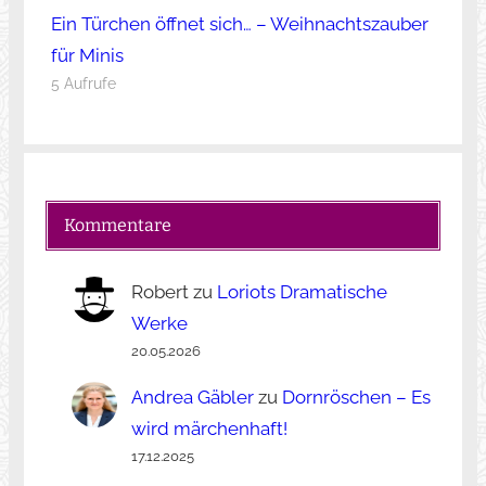
Ein Türchen öffnet sich… – Weihnachtszauber
für Minis
5 Aufrufe
Kommentare
Robert
zu
Loriots Dramatische
Werke
20.05.2026
Andrea Gäbler
zu
Dornröschen – Es
wird märchenhaft!
17.12.2025