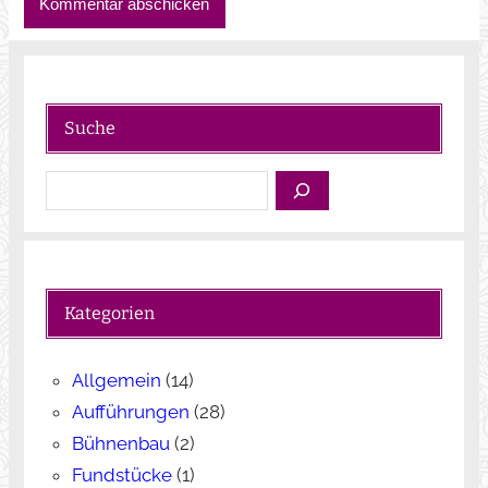
Suche
S
u
c
h
e
Kategorien
n
Allgemein
(14)
Aufführungen
(28)
Bühnenbau
(2)
Fundstücke
(1)