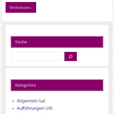
Weiterlesen…
Suche
S
u
c
h
e
Kategorien
n
Allgemein
(14)
Aufführungen
(28)