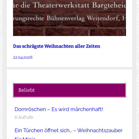
Das schrägste Weihnachten aller Zeiten
22.04.2026
Beliebt
Dornröschen – Es wird märchenhaft!
6 Aufrufe
Ein Türchen öffnet sich… – Weihnachtszauber