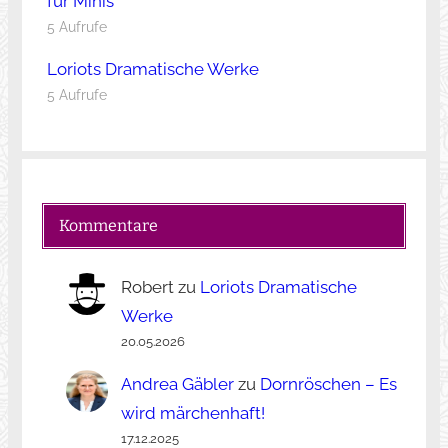
für Minis
5 Aufrufe
Loriots Dramatische Werke
5 Aufrufe
Kommentare
Robert
zu
Loriots Dramatische
Werke
20.05.2026
Andrea Gäbler
zu
Dornröschen – Es
wird märchenhaft!
17.12.2025