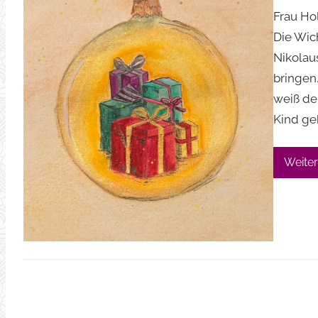
Frau Hol
Die Wic
Nikolau
bringen
weiß de
Kind ge
Weiter