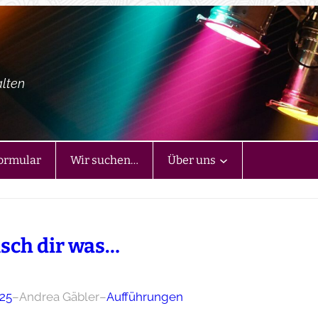
alten
ormular
Wir suchen…
Über uns
ch dir was…
025
–
Andrea Gäbler
–
Aufführungen