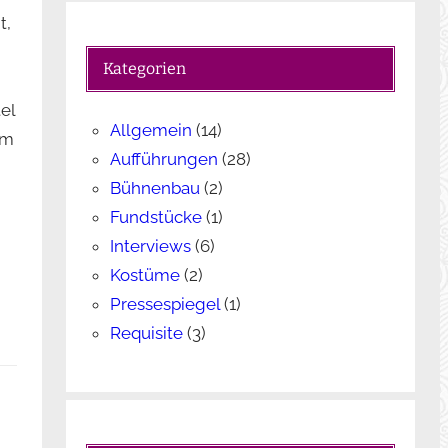
c
t,
h
e
Kategorien
n
el
Allgemein
(14)
em
Aufführungen
(28)
Bühnenbau
(2)
Fundstücke
(1)
Interviews
(6)
Kostüme
(2)
Pressespiegel
(1)
Requisite
(3)