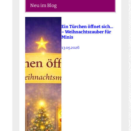
Neu im Blog
Ein Türchen öffnet sich…
– Weihnachtszauber für
Minis
13.05.2026