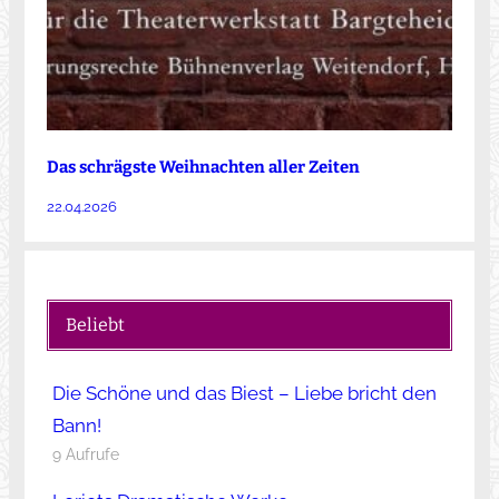
Das schrägste Weihnachten aller Zeiten
22.04.2026
Beliebt
Die Schöne und das Biest – Liebe bricht den
Bann!
9 Aufrufe