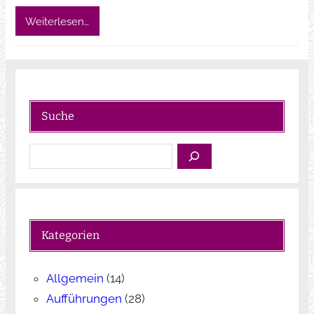
Weiterlesen…
Suche
S
u
c
h
e
Kategorien
n
Allgemein
(14)
Aufführungen
(28)