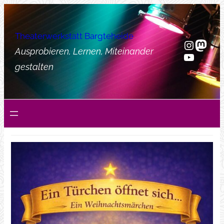
Zum
Inhalt
Theaterwerkstatt Bargteheide
springen
Instag
Mast
Ausprobieren, Lernen, Miteinander
YouTub
gestalten