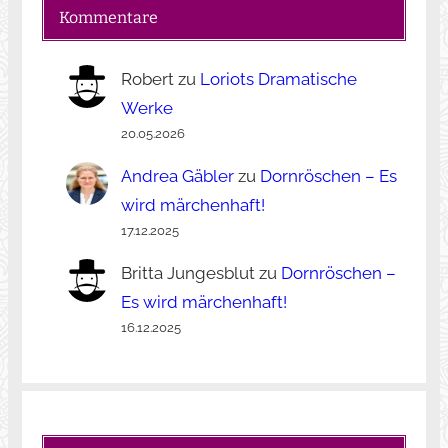
Kommentare
Robert
zu
Loriots Dramatische
Werke
20.05.2026
Andrea Gäbler
zu
Dornröschen – Es
wird märchenhaft!
17.12.2025
Britta Jungesblut
zu
Dornröschen –
Es wird märchenhaft!
16.12.2025