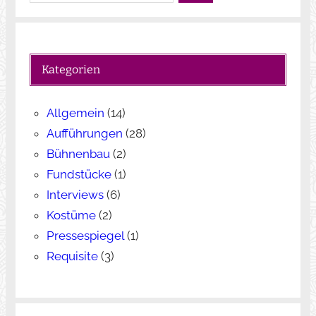
u
c
h
e
Kategorien
n
Allgemein
(14)
Aufführungen
(28)
Bühnenbau
(2)
Fundstücke
(1)
Interviews
(6)
Kostüme
(2)
Pressespiegel
(1)
Requisite
(3)