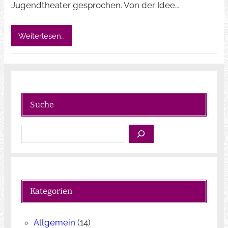
Jugendtheater gesprochen. Von der Idee…
Weiterlesen…
Suche
S
u
c
h
e
Kategorien
n
Allgemein
(14)