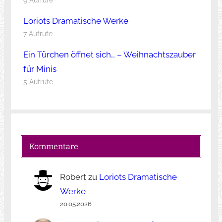
Loriots Dramatische Werke
7 Aufrufe
Ein Türchen öffnet sich… – Weihnachtszauber
für Minis
5 Aufrufe
Kommentare
Robert
zu
Loriots Dramatische
Werke
20.05.2026