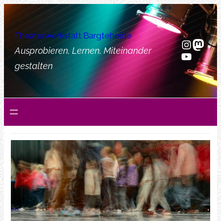
Zum
Inhalt
Theaterwerkstatt Bargteheide
springen
Instag
Mast
Ausprobieren, Lernen, Miteinander
YouTub
gestalten