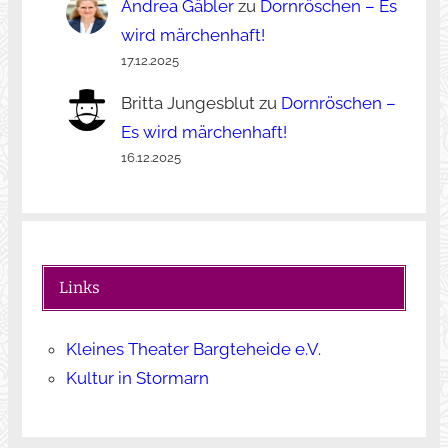
Andrea Gäbler
zu
Dornröschen – Es
wird märchenhaft!
17.12.2025
Britta Jungesblut
zu
Dornröschen –
Es wird märchenhaft!
16.12.2025
Links
Kleines Theater Bargteheide e.V.
Kultur in Stormarn