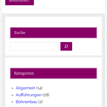
Weiterlesen…
Suche
S
u
c
h
e
Kategorien
n
Allgemein
(14)
Aufführungen
(28)
Bühnenbau
(2)