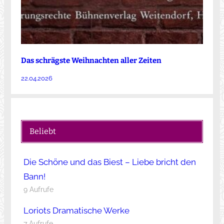
Das schrägste Weihnachten aller Zeiten
22.04.2026
Beliebt
Die Schöne und das Biest – Liebe bricht den
Bann!
9 Aufrufe
Loriots Dramatische Werke
7 Aufrufe