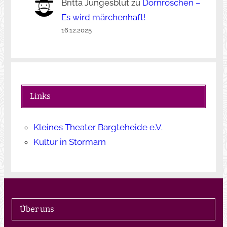
Britta Jungesblut
zu
Dornröschen –
Es wird märchenhaft!
16.12.2025
Links
Kleines Theater Bargteheide e.V.
Kultur in Stormarn
Über uns