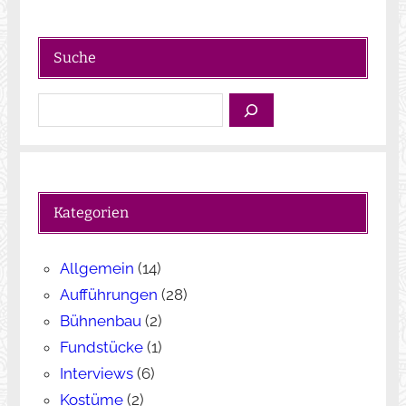
Suche
S
u
c
h
e
Kategorien
n
Allgemein
(14)
Aufführungen
(28)
Bühnenbau
(2)
Fundstücke
(1)
Interviews
(6)
Kostüme
(2)