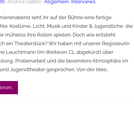
26
–
Andrea Gäbler
–
Allgemein
, 
Interviews
ierenabend seht ihr auf der Bühne eine fertige
hte. Kostüme, Licht, Musik und Kinder & Jugendliche, die
ar mühelos ihre Rollen spielen. Doch wie entsteht
ich ein Theaterstück? Wir haben mit unserer Regisseurin
ane Leuchtmann (im Weiteren CL abgekürzt) über
ndung, Probenarbeit und die besondere Atmosphäre im
 und Jugendtheater gesprochen. Von der Idee…
lesen…