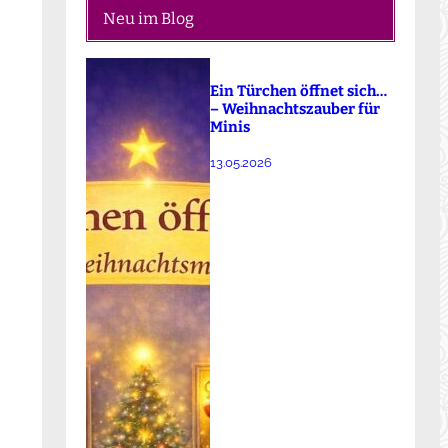
Neu im Blog
Ein Türchen öffnet sich…
– Weihnachtszauber für
Minis
13.05.2026