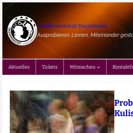
Zum
Inhalt
springen
Theaterwerkstatt Bargteheide
Ausprobieren, Lernen, Miteinander gest
Aktuelles
Tickets
Mitmachen
Kontaktf
Prob
Kuli