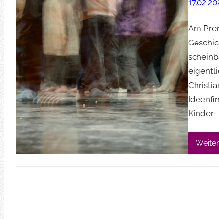
17.02.20
Am Prem
Geschic
scheinb
eigentl
Christi
Ideenfi
Kinder-
Weiter