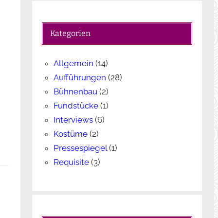
c
h
e
Kategorien
n
Allgemein
(14)
Aufführungen
(28)
Bühnenbau
(2)
Fundstücke
(1)
Interviews
(6)
Kostüme
(2)
Pressespiegel
(1)
Requisite
(3)