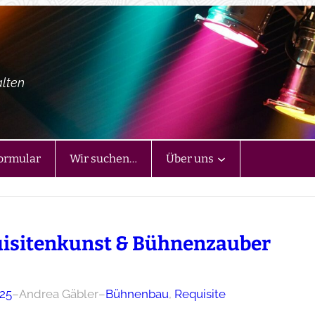
alten
ormular
Wir suchen…
Über uns
isitenkunst & Bühnenzauber
025
–
Andrea Gäbler
–
Bühnenbau
, 
Requisite