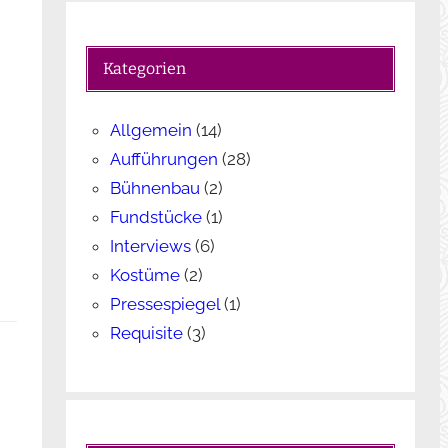
c
h
e
Kategorien
n
Allgemein
(14)
Aufführungen
(28)
Bühnenbau
(2)
Fundstücke
(1)
Interviews
(6)
Kostüme
(2)
Pressespiegel
(1)
Requisite
(3)