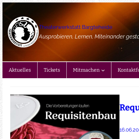
Zum
Inhalt
springen
Theaterwerkstatt Bargteheide
Ausprobieren, Lernen, Miteinander gest
Aktuelles
Tickets
Mitmachen
Kontaktf
Requ
16.06.2