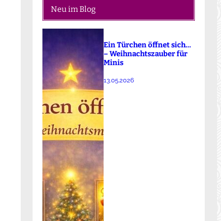
Neu im Blog
Ein Türchen öffnet sich…
– Weihnachtszauber für
Minis
13.05.2026