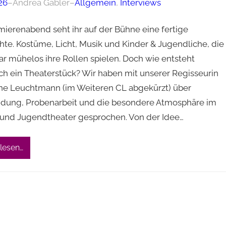
26
–
Andrea Gäbler
–
Allgemein
, 
Interviews
ierenabend seht ihr auf der Bühne eine fertige
hte. Kostüme, Licht, Musik und Kinder & Jugendliche, die
ar mühelos ihre Rollen spielen. Doch wie entsteht
ich ein Theaterstück? Wir haben mit unserer Regisseurin
ane Leuchtmann (im Weiteren CL abgekürzt) über
ndung, Probenarbeit und die besondere Atmosphäre im
 und Jugendtheater gesprochen. Von der Idee…
lesen…