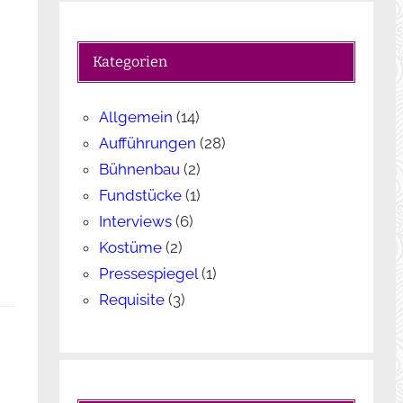
c
h
e
Kategorien
n
Allgemein
(14)
Aufführungen
(28)
Bühnenbau
(2)
Fundstücke
(1)
Interviews
(6)
Kostüme
(2)
Pressespiegel
(1)
Requisite
(3)