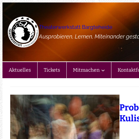
Zum
Inhalt
springen
Theaterwerkstatt Bargteheide
Ausprobieren, Lernen, Miteinander gest
Aktuelles
Tickets
Mitmachen
Kontaktf
Prob
Kuli