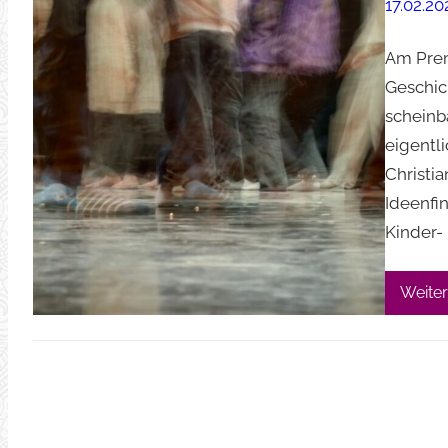
17.02.20
Am Prem
Geschic
scheinb
eigentl
Christi
Ideenfi
Kinder-
Weiter