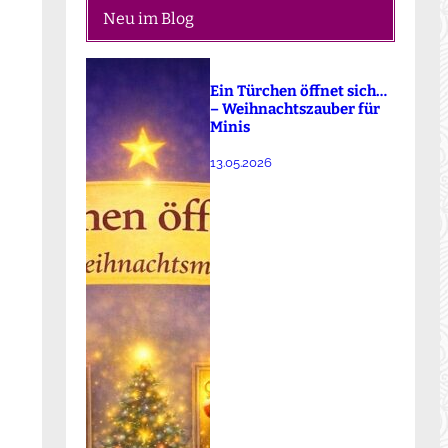
Neu im Blog
Ein Türchen öffnet sich…
– Weihnachtszauber für
Minis
13.05.2026