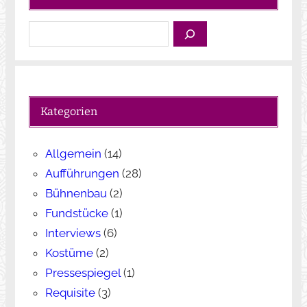
S
u
c
h
e
Kategorien
n
Allgemein
(14)
Aufführungen
(28)
Bühnenbau
(2)
Fundstücke
(1)
Interviews
(6)
Kostüme
(2)
Pressespiegel
(1)
Requisite
(3)