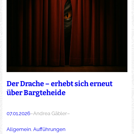
Der Drache – erhebt sich erneut
über Bargteheide
07.01.2026
–
Andrea Gäbler
–
Allgemein
, 
Aufführungen