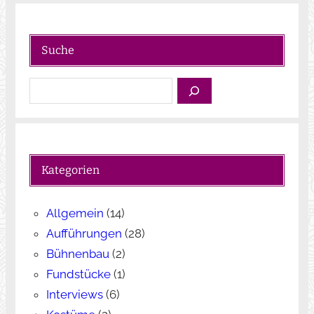
Suche
S
u
c
h
e
Kategorien
n
Allgemein
(14)
Aufführungen
(28)
Bühnenbau
(2)
Fundstücke
(1)
Interviews
(6)