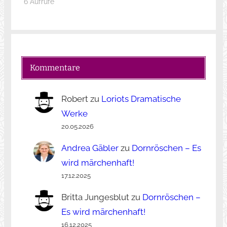
6 Aufrufe
Kommentare
Robert
zu
Loriots Dramatische
Werke
20.05.2026
Andrea Gäbler
zu
Dornröschen – Es
wird märchenhaft!
17.12.2025
Britta Jungesblut
zu
Dornröschen –
Es wird märchenhaft!
16.12.2025