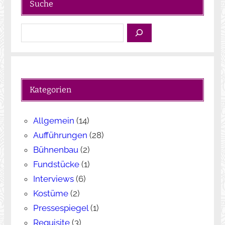
Suche
S
u
c
h
e
Kategorien
n
Allgemein
(14)
Aufführungen
(28)
Bühnenbau
(2)
Fundstücke
(1)
Interviews
(6)
Kostüme
(2)
Pressespiegel
(1)
Requisite
(3)