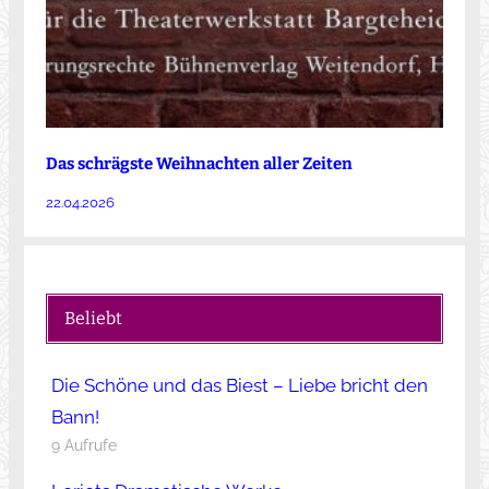
Das schrägste Weihnachten aller Zeiten
22.04.2026
Beliebt
Die Schöne und das Biest – Liebe bricht den
Bann!
9 Aufrufe