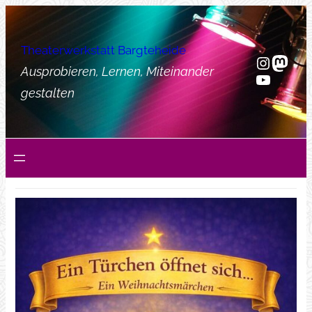
Zum
Inhalt
Theaterwerkstatt Bargteheide
springen
Instag
Mast
Ausprobieren, Lernen, Miteinander
YouTub
gestalten