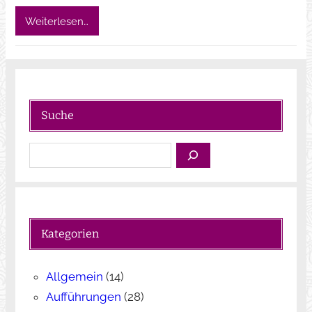
Weiterlesen…
Suche
S
u
c
h
e
Kategorien
n
Allgemein
(14)
Aufführungen
(28)