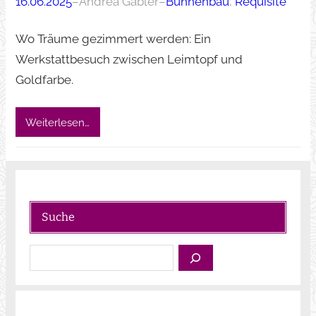
16.06.2025
–
Andrea Gäbler
–
Bühnenbau
, 
Requisite
Wo Träume gezimmert werden: Ein
Werkstattbesuch zwischen Leimtopf und
Goldfarbe.
Weiterlesen…
Suche
S
u
c
h