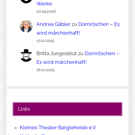
Werke
20.05.2026
Andrea Gäbler
zu
Dornröschen – Es
wird märchenhaft!
17.12.2025
Britta Jungesblut
zu
Dornröschen –
Es wird märchenhaft!
16.12.2025
Links
Kleines Theater Bargteheide e.V.