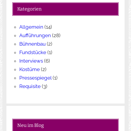
e
Kategorien
n
Allgemein
(14)
Aufführungen
(28)
Bühnenbau
(2)
Fundstücke
(1)
Interviews
(6)
Kostüme
(2)
Pressespiegel
(1)
Requisite
(3)
Neu im Blog