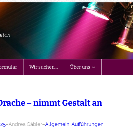
alten
ormular
Wir suchen…
Über uns
Drache – nimmt Gestalt an
025
–
Andrea Gäbler
–
Allgemein
, 
Aufführungen