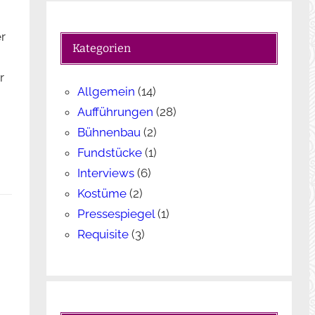
c
h
r
e
Kategorien
n
r
Allgemein
(14)
Aufführungen
(28)
Bühnenbau
(2)
Fundstücke
(1)
Interviews
(6)
Kostüme
(2)
Pressespiegel
(1)
Requisite
(3)