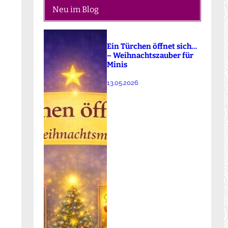
Neu im Blog
Ein Türchen öffnet sich…
– Weihnachtszauber für
Minis
13.05.2026