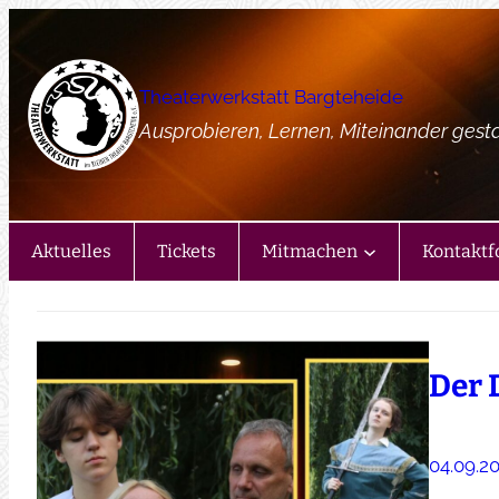
Zum
Inhalt
springen
Theaterwerkstatt Bargteheide
Ausprobieren, Lernen, Miteinander gest
Aktuelles
Tickets
Mitmachen
Kontaktf
Der 
04.09.2