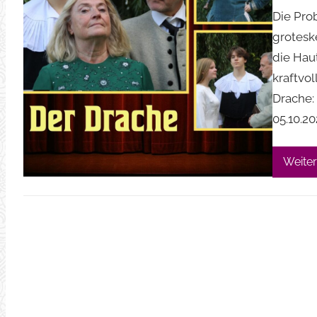
Die Pro
grotesk
die Haut
kraftvol
Drache: 
05.10.20
Weiter