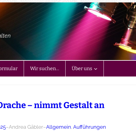
alten
ormular
Wir suchen…
Über uns
Drache – nimmt Gestalt an
025
–
Andrea Gäbler
–
Allgemein
, 
Aufführungen