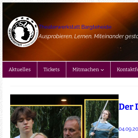
Zum
Inhalt
springen
Theaterwerkstatt Bargteheide
Ausprobieren, Lernen, Miteinander gest
Aktuelles
Tickets
Mitmachen
Kontaktf
Der 
04.09.2