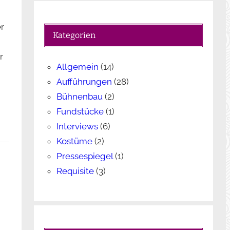
c
h
r
e
Kategorien
n
r
Allgemein
(14)
Aufführungen
(28)
Bühnenbau
(2)
Fundstücke
(1)
Interviews
(6)
Kostüme
(2)
Pressespiegel
(1)
Requisite
(3)