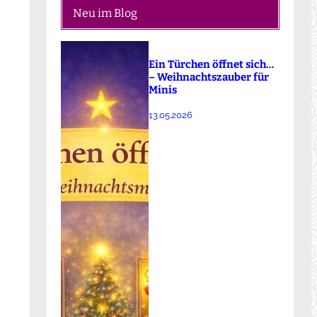
Neu im Blog
Ein Türchen öffnet sich…
– Weihnachtszauber für
Minis
13.05.2026