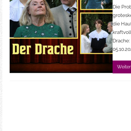
Die Pro
grotesk
die Haut
kraftvol
Drache: 
05.10.20
Weiter