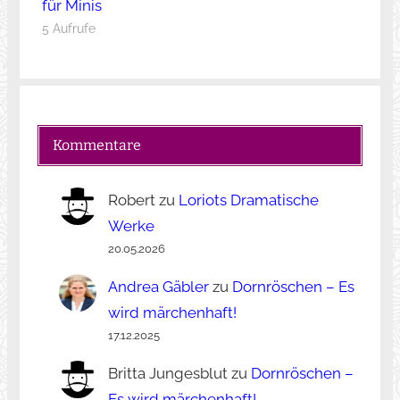
für Minis
5 Aufrufe
Kommentare
Robert
zu
Loriots Dramatische
Werke
20.05.2026
Andrea Gäbler
zu
Dornröschen – Es
wird märchenhaft!
17.12.2025
Britta Jungesblut
zu
Dornröschen –
Es wird märchenhaft!