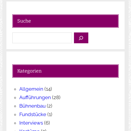
Suche
S
u
c
h
e
Kategorien
n
Allgemein
(14)
Aufführungen
(28)
Bühnenbau
(2)
Fundstücke
(1)
Interviews
(6)