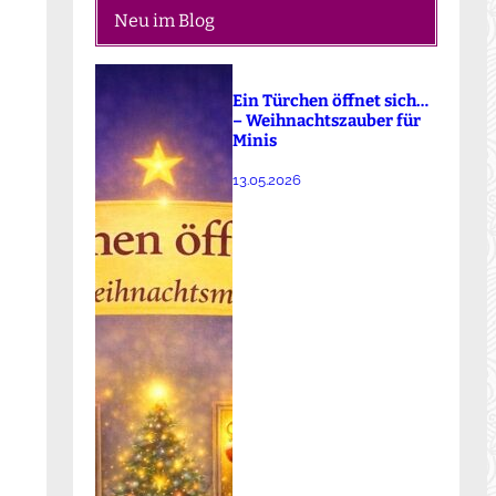
Neu im Blog
Ein Türchen öffnet sich…
– Weihnachtszauber für
Minis
13.05.2026