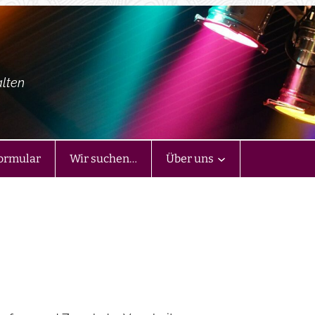
alten
ormular
Wir suchen…
Über uns