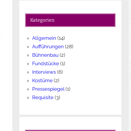
c
h
e
Kategorien
n
r
Allgemein
(14)
Aufführungen
(28)
Bühnenbau
(2)
Fundstücke
(1)
Interviews
(6)
Kostüme
(2)
Pressespiegel
(1)
Requisite
(3)