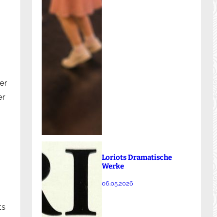
er
er
Loriots Dramatische
Werke
06.05.2026
ts